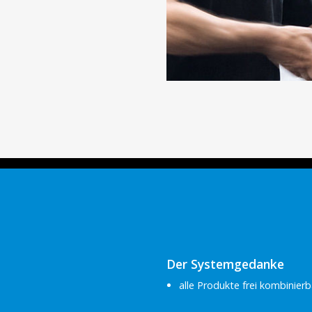
Der Systemgedanke
alle Produkte frei kombinierb