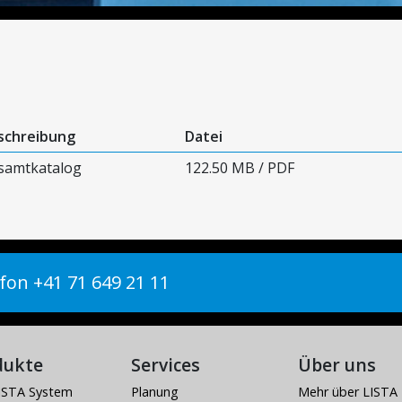
schreibung
Datei
samtkatalog
122.50 MB / PDF
fon +41 71 649 21 11
dukte
Services
Über uns
ISTA System
Planung
Mehr über LISTA