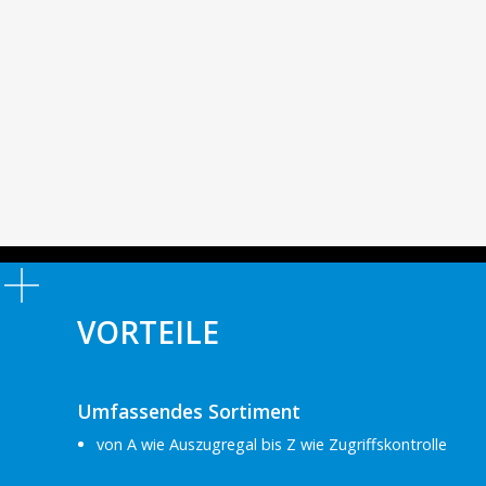
VORTEILE
Umfassendes Sortiment
von A wie Auszugregal bis Z wie Zugriffskontrolle