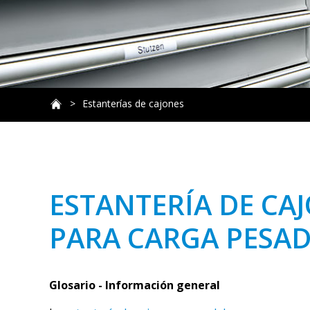
Estanterías de cajones
ESTANTERÍA DE CA
PARA CARGA PESA
Glosario - Información general