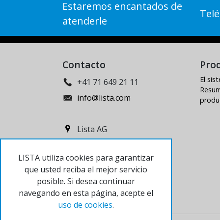
Estaremos encantados de
Telé
atenderle
Contacto
Pro
El si
+41 71 649 21 11
Resum
info@lista.com
produ
Lista AG
Fabrikstrasse 1
LISTA utiliza cookies para garantizar
CH-8586 Erlen
que usted reciba el mejor servicio
posible. Si desea continuar
navegando en esta página, acepte el
uso de cookies
.