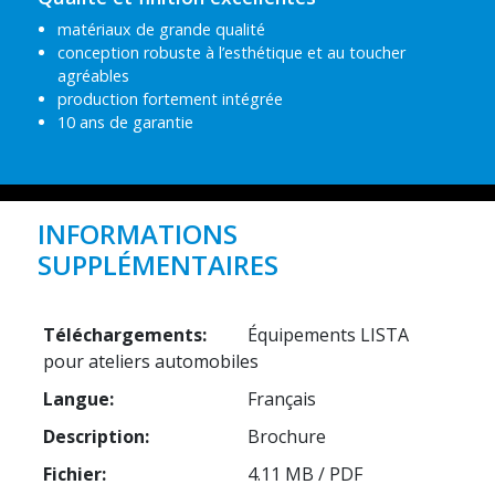
matériaux de grande qualité
conception robuste à l’esthétique et au toucher
agréables
production fortement intégrée
10 ans de garantie
INFORMATIONS
SUPPLÉMENTAIRES
Équipements LISTA
pour ateliers automobiles
Français
Brochure
4.11 MB / PDF