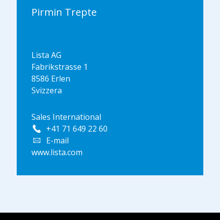
Pirmin Trepte
Lista AG
Fabrikstrasse 1
8586 Erlen
Svizzera
Sales International
+41 71 649 22 60
E-mail
www.lista.com