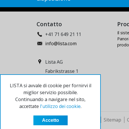
Contatto
Prod
Il sis
+41 71 649 21 11
Panor
info@lista.com
prodo
Lista AG
Fabrikstrasse 1
CH-8586 Erlen
LISTA si avvale di cookie per fornirvi il
miglior servizio possibile.
Continuando a navigare nel sito,
accettate
l'utilizzo dei cookie
.
© 2024 Lista AG
Colophon
Sitemap
Accetto