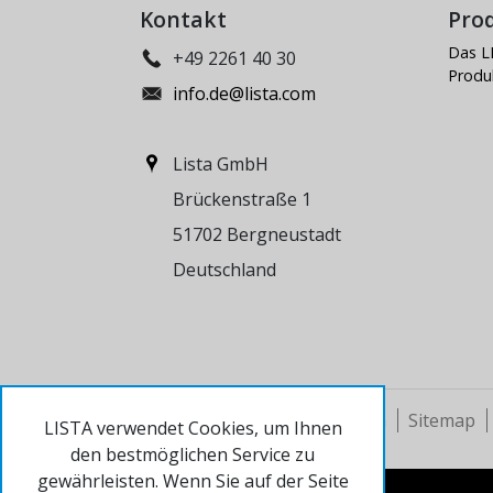
Kontakt
Pro
Das L
+49 2261 40 30
Produ
info.de@lista.com
Lista GmbH
Brückenstraße 1
51702 Bergneustadt
Deutschland
© 2024 Lista AG
Impressum
Sitemap
LISTA verwendet Cookies, um Ihnen
den bestmöglichen Service zu
gewährleisten. Wenn Sie auf der Seite