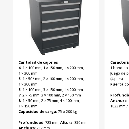
Cantidad de cajones
Caracterí
4:
1 × 100 mm, 1 × 150 mm, 1 × 200 mm,
1 bandeja
1 × 300 mm
Juego de p
5:
1 × 50* mm, 2 × 100 mm, 1 × 200 mm,
(4 pies)
1 × 300 mm
Puerta c
5:
1 × 100 mm, 3 × 150 mm, 1 × 200 mm
7:
2 × 75 mm, 3 × 100 mm, 2 × 150 mm
Profundi
8:
1 × 50 mm, 2 × 75 mm, 4 × 100 mm,
Anchura
:
1 × 150 mm
1023 mm /
Capacidad de carga
: 75 o 200 kg
Profundidad
: 725 mm,
Altura
: 850 mm
Anchura
: 717 mm