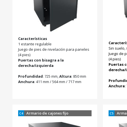
Características
Caracterí
1 estante regulable
Sin suelo, 
Juego de pies de nivelación para paneles
Juego de p
(4 pies)
(4 pies)
Puertas con bisagra a la
Puertas c
derecha/izquierda
derecha/
Profundidad
: 725 mm,
Altura
: 850 mm
Profundi
Anchura
: 411 mm / 564 mm / 717 mm
Anchura
:
Armario de cajones fijo
Armar
C4
C5