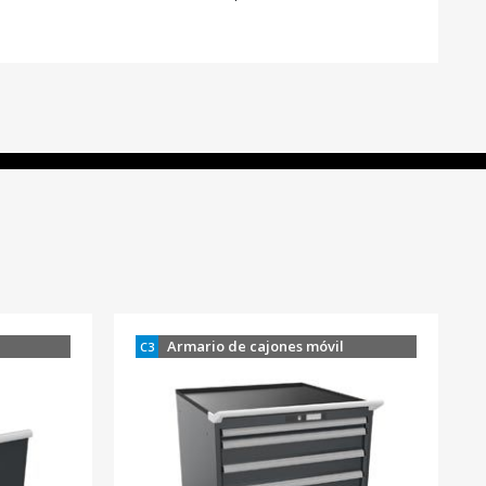
Armario de cajones móvil
C3