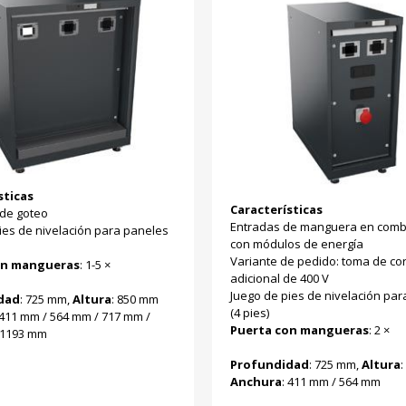
sticas
Características
 de goteo
Entradas de manguera en comb
ies de nivelación para paneles
con módulos de energía
Variante de pedido: toma de cor
on mangueras
: 1-5 ×
adicional de 400 V
Juego de pies de nivelación pa
dad
: 725 mm,
Altura
: 850 mm
(4 pies)
 411 mm / 564 mm / 717 mm /
Puerta con mangueras
: 2 ×
 1193 mm
Profundidad
: 725 mm,
Altura
Anchura
: 411 mm / 564 mm