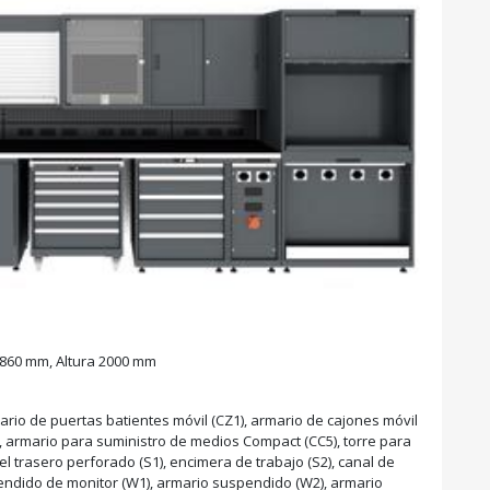
860 mm, Altura 2000 mm
mario de puertas batientes móvil (CZ1), armario de cajones móvil
4), armario para suministro de medios Compact (CC5), torre para
l trasero perforado (S1), encimera de trabajo (S2), canal de
endido de monitor (W1), armario suspendido (W2), armario