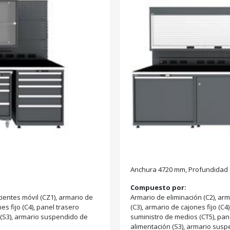
Anchura 4720 mm, Profundidad 
Compuesto por:
ientes móvil (CZ1), armario de
Armario de eliminación (C2), ar
es fijo (C4), panel trasero
(C3), armario de cajones fijo (C
n (S3), armario suspendido de
suministro de medios (CT5), pane
alimentación (S3), armario susp