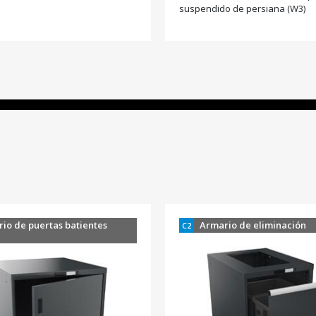
suspendido de persiana (W3)
io de puertas batientes
Armario de eliminación
C2