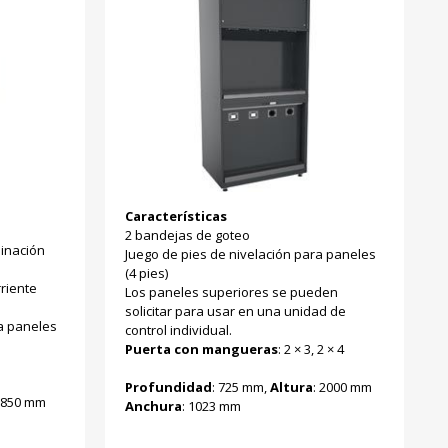
Características
2 bandejas de goteo
inación
Juego de pies de nivelación para paneles
(4 pies)
riente
Los paneles superiores se pueden
solicitar para usar en una unidad de
ra paneles
control individual.
Puerta con mangueras
: 2 × 3, 2 × 4
Profundidad
: 725 mm,
Altura
: 2000 mm
: 850 mm
Anchura
: 1023 mm