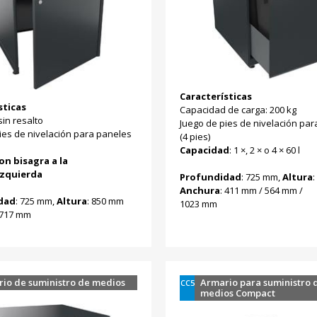
Características
sticas
Capacidad de carga: 200 kg
sin resalto
Juego de pies de nivelación pa
ies de nivelación para paneles
(4 pies)
Capacidad
: 1 ×, 2 × o 4 × 60 l
on bisagra a la
izquierda
Profundidad
: 725 mm,
Altura
Anchura
: 411 mm / 564 mm /
dad
: 725 mm,
Altura
: 850 mm
1023 mm
 717 mm
io de suministro de medios
Armario para suministro 
CC5
medios Compact