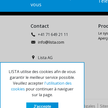
Télé
vous
Contact
Prod
Le sy
+41 71 649 21 11
Aperç
info@lista.com
Lista AG
Fabrikstrasse 1
LISTA utilise des cookies afin de vous
CH-8586 Erlen
garantir le meilleur service possible.
Veuillez accepter
l'utilisation des
cookies
pour continuer à naviguer
sur la page.
© 2024 Lista AG
Mentions légales
Sit
J’accepte