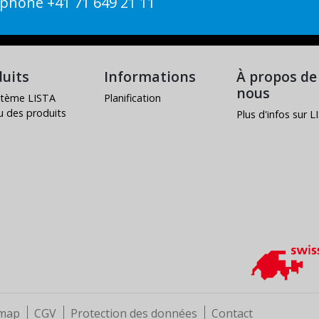
phone +41 71 649 21 11
uits
Informations
À propos de
nous
stème LISTA
Planification
u des produits
Plus d'infos sur 
emap
CGV
Protection des données
Contact