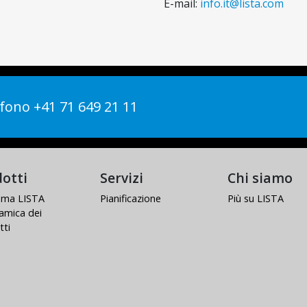
E-mail:
info.it@lista.com
fono +41 71 649 21 11
otti
Servizi
Chi siamo
tema LISTA
Pianificazione
Più su LISTA
amica dei
tti