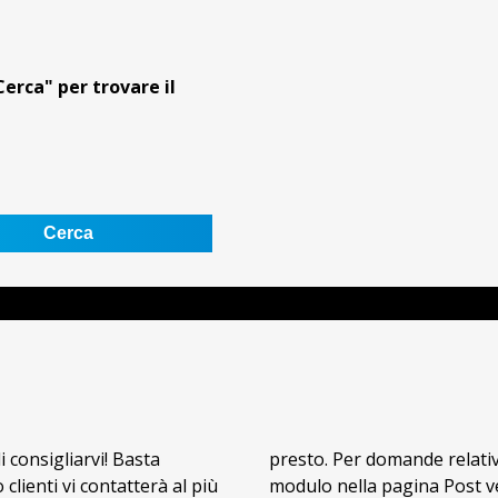
Cerca" per trovare il
 consigliarvi! Basta
onsegna, utilizzate il
clienti vi contatterà al più
modulo nella pagina Post v