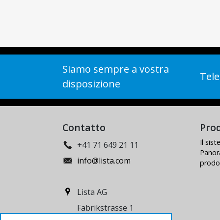
Siamo sempre a vostra
Tele
disposizione
Contatto
Prod
Il sis
+41 71 649 21 11
Panor
info@lista.com
prodo
Lista AG
Fabrikstrasse 1