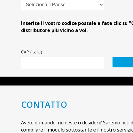
Inserite il vostro codice postale e fate clic su "
distributore più vicino a voi.
CAP (Italia)
CONTATTO
Avete domande, richieste o desideri? Saremo lieti di
presto. Per domande relative al vostro ordine o alla c
compilare il modulo sottostante e il nostro servizio 