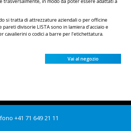
e trasversalmente, in modo da poter essere adattati a
 si tratta di attrezzature aziendali o per officine
Le pareti divisorie LISTA sono in lamiera d'acciaio e
avalierini o codici a barre per l'etichettatura.
Vai al negozio
fono +41 71 649 21 11