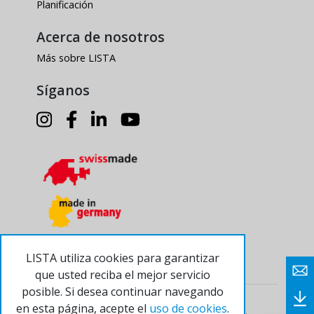
Planificación
Acerca de nosotros
Más sobre LISTA
Síganos
LISTA utiliza cookies para garantizar
que usted reciba el mejor servicio
posible. Si desea continuar navegando
© 2024 Lista AG
Pie de imprenta
en esta página, acepte el
uso de cookies
.