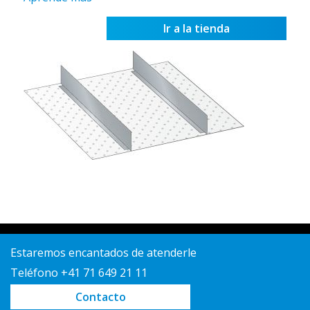
Ir a la tienda
Estaremos encantados de atenderle
Teléfono +41 71 649 21 11
Contacto