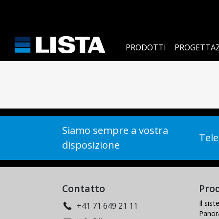
PRODOTTI
PROGETTAZ
Siamo sempre a vostra
Tele
disposizione
Contatto
Prod
Il sis
+41 71 649 21 11
Panor